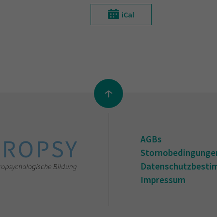
iCal
AGBs
Stornobedingunge
Datenschutzbest
Impressum