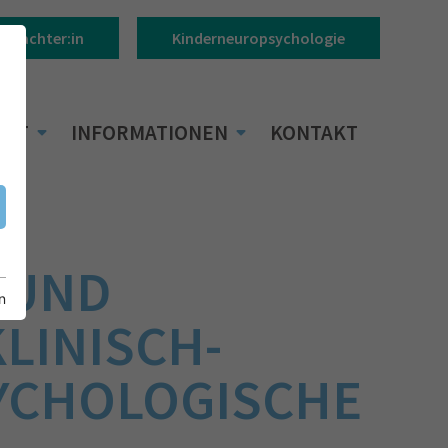
Gutachter:in
Kinderneuropsychologie
BOT
INFORMATIONEN
KONTAKT
 UND
n
LINISCH-
YCHOLOGISCHE