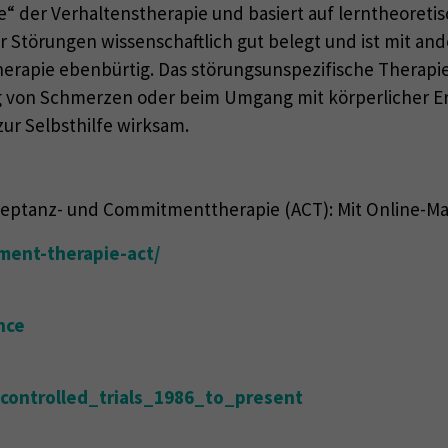
le“ der Verhaltenstherapie und basiert auf lerntheoret
er Störungen wissenschaftlich gut belegt und ist mit an
herapie ebenbürtig. Das störungsunspezifische Therapie
von Schmerzen oder beim Umgang mit körperlicher Erkr
r Selbsthilfe wirksam.
eptanz- und Commitmenttherapie (ACT): Mit Online-Mater
ment-therapie-act/
nce
controlled_trials_1986_to_present