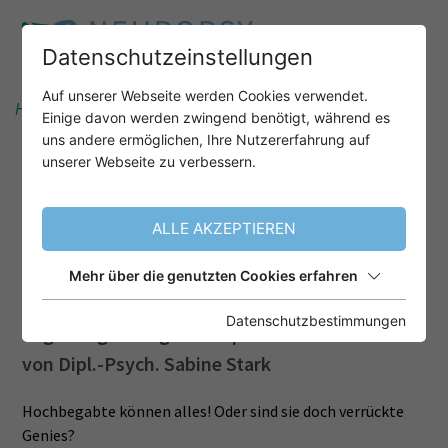
Datenschutzeinstellungen
Auf unserer Webseite werden Cookies verwendet.
Home
Informationen
Newsletter
Für Sie vorgestellt
Einige davon werden zwingend benötigt, während es
uns andere ermöglichen, Ihre Nutzererfahrung auf
unserer Webseite zu verbessern.
NEUERSCHEINUNG:
"HOCHBEGABTE ERWACHSENE
ALLE AKZEPTIEREN
IN DER VERHALTENSTHERAPIE"
Mehr über die genutzten Cookies erfahren
Ein Praxisleitfaden für die Integration
Datenschutzbestimmungen
begabungsbezogener Aspekte
von Dipl.-Psych. Sabine Stark
Hochbegabte können alles! Oder sind sie doch verrückte
Genies?