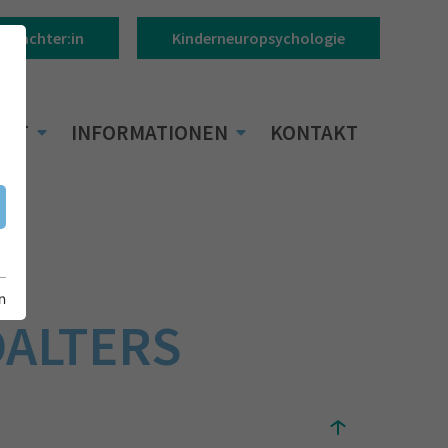
Gutachter:in
Kinderneuropsychologie
BOT
INFORMATIONEN
KONTAKT
n
ALTERS