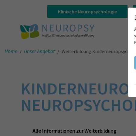
Klinische Neuropsychologie
Home
Unser Angebot
Weiterbildung Kinderneuropsychol
KINDERNEUROP
NEUROPSYCHOL
Alle Informationen zur Weiterbildung