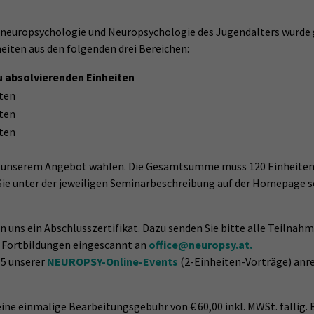
erneuropsychologie und Neuropsychologie des Jugendalters wur
eiten aus den folgenden drei Bereichen:
u absolvierenden Einheiten
iten
iten
iten
aus unserem Angebot wählen. Die Gesamtsumme muss 120 Einheiten
Sie unter der jeweiligen Seminarbeschreibung auf der Homepage so
n uns ein Abschlusszertifikat. Dazu senden Sie bitte alle Teilna
n Fortbildungen eingescannt an
office@neuropsy.at.
 5 unserer
NEUROPSY-Online-Events
(2-Einheiten-Vorträge) anrec
 eine einmalige Bearbeitungsgebühr von € 60,00 inkl. MWSt. fällig.