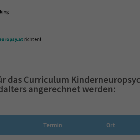
ldung
europsy.at
richten!
r das Curriculum Kinderneuropsy
dalters angerechnet werden:
Termin
Ort