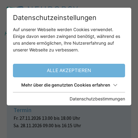
Datenschutzeinstellungen
Auf unserer Webseite werden Cookies verwendet.
Home
Unser Angebot
Einige davon werden zwingend benötigt, während es
uns andere ermöglichen, Ihre Nutzererfahrung auf
unserer Webseite zu verbessern.
WIE DIE
ERZIEHUNGSPSYCHOLOGIE VON
ALLE AKZEPTIEREN
DER NEUROPSYCHOLOGIE
PROFITIEREN KANN!
Mehr über die genutzten Cookies erfahren
Datenschutzbestimmungen
Termin
Fr. 27.11.2026 13.00 bis 18.00 Uhr
Sa. 28.11.2026 09.00 bis 16:15 Uhr