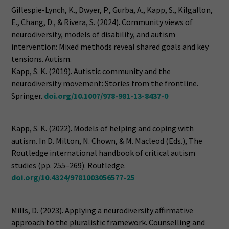
Gillespie-Lynch, K., Dwyer, P., Gurba, A., Kapp, S., Kilgallon,
E., Chang, D., & Rivera, S. (2024). Community views of
neurodiversity, models of disability, and autism
intervention: Mixed methods reveal shared goals and key
tensions. Autism.
Kapp, S. K. (2019). Autistic community and the
neurodiversity movement: Stories from the frontline.
Springer.
doi.org/10.1007/978-981-13-8437-0
Kapp, S. K. (2022). Models of helping and coping with
autism. In D. Milton, N. Chown, & M. Macleod (Eds.), The
Routledge international handbook of critical autism
studies (pp. 255–269). Routledge.
doi.org/10.4324/9781003056577-25
Mills, D. (2023). Applying a neurodiversity affirmative
approach to the pluralistic framework. Counselling and