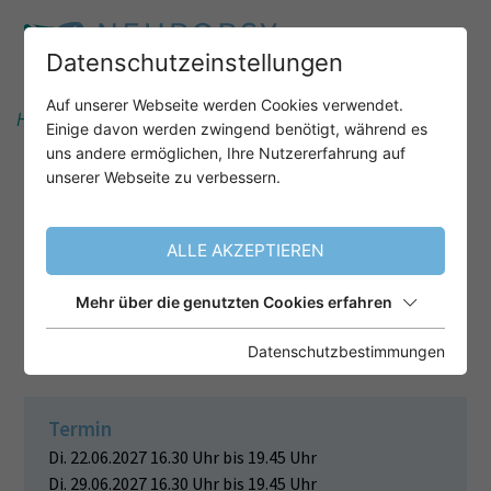
Datenschutzeinstellungen
Auf unserer Webseite werden Cookies verwendet.
Home
Unser Angebot
Einige davon werden zwingend benötigt, während es
uns andere ermöglichen, Ihre Nutzererfahrung auf
unserer Webseite zu verbessern.
NEURODIVERSITÄT UND ICD-11 -
ÜBERLAPPUNGEN UND
ALLE AKZEPTIEREN
TRENNLINIEN IN DIAGNOSTIK
UND BEHANDLUNG VON
Mehr über die genutzten Cookies erfahren
AUTISMUS
Datenschutzbestimmungen
Termin
Di. 22.06.2027 16.30 Uhr bis 19.45 Uhr
Di. 29.06.2027 16.30 Uhr bis 19.45 Uhr