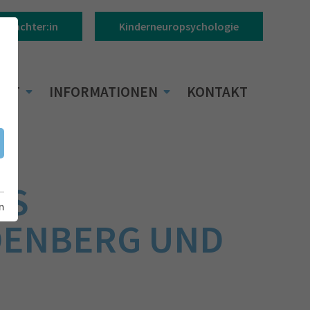
Gutachter:in
Kinderneuropsychologie
BOT
INFORMATIONEN
KONTAKT
KS
n
DENBERG UND