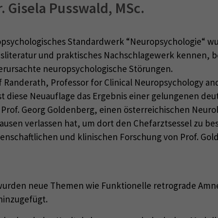
r. Gisela Pusswald, MSc.
psychologisches Standardwerk “Neuropsychologie“ wur
isliteratur und praktisches Nachschlagewerk kennen, 
verursachte neuropsychologische Störungen.
f Randerath, Professor for Clinical Neuropsychology an
ist diese Neuauflage das Ergebnis einer gelungenen de
 Prof. Georg Goldenberg, einen österreichischen Neurol
sen verlassen hat, um dort den Chefarztsessel zu bes
nschaftlichen und klinischen Forschung von Prof. Gold
en wurden neue Themen wie Funktionelle retrograde Amn
hinzugefügt.