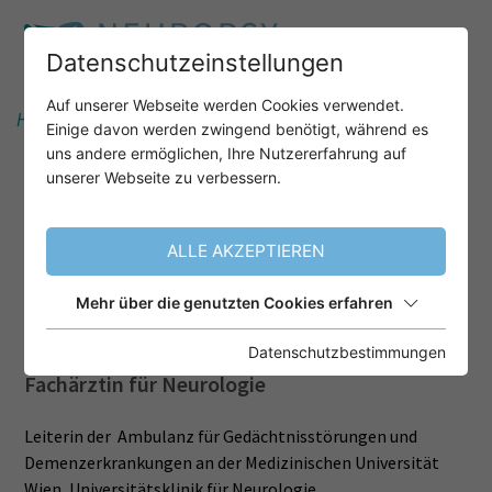
Datenschutzeinstellungen
Auf unserer Webseite werden Cookies verwendet.
Home
Informationen
Referenten
Einige davon werden zwingend benötigt, während es
Assoc. Prof. Priv. Doz. Dr. med. univ. Elisabeth Stögmann
uns andere ermöglichen, Ihre Nutzererfahrung auf
unserer Webseite zu verbessern.
ASSOC. PROF. PRIV.-DOZ. DR.IN
ALLE AKZEPTIEREN
MED. UNIV. ELISABETH
STÖGMANN
Mehr über die genutzten Cookies erfahren
Datenschutzbestimmungen
Fachärztin für Neurologie
Leiterin der Ambulanz für Gedächtnisstörungen und
Demenzerkrankungen an der Medizinischen Universität
Wien, Universitätsklinik für Neurologie.