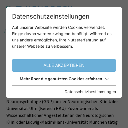
Datenschutzeinstellungen
Auf unserer Webseite werden Cookies verwendet.
Home
Informationen
Referenten
Einige davon werden zwingend benötigt, während es
Prof. Dr. Ingo Uttner
uns andere ermöglichen, Ihre Nutzererfahrung auf
unserer Webseite zu verbessern.
PROF. DR. INGO UTTNER
ALLE AKZEPTIEREN
Klinischer Neuropsychologe (GNP)
Mehr über die genutzten Cookies erfahren
Funktion / Position
Datenschutzbestimmungen
Prof. Dr. Ingo Uttner arbeitet als Klinischer
Neuropsychologe (GNP) an der Neurologischen Klinik der
Universität Ulm (Bereich RKU). Zuvor war er als
Wissenschaftlicher Angestellter an der Neurologischen
Klinik der Ludwig-Maximilians-Universität München tätig.