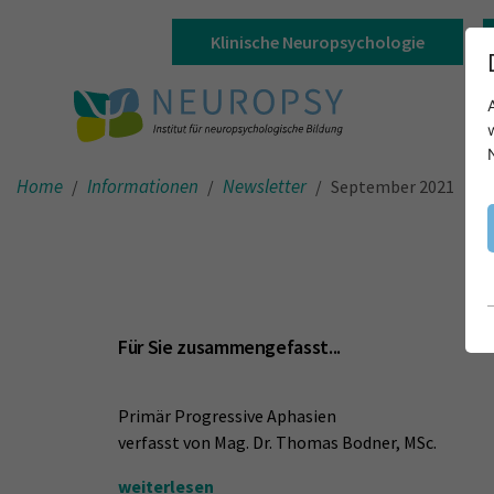
Klinische Neuropsychologie
Home
Informationen
Newsletter
September 2021
Für Sie zusammengefasst...
Primär Progressive Aphasien
verfasst von Mag. Dr. Thomas Bodner, MSc.
weiterlesen