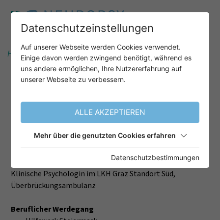
Datenschutzeinstellungen
Auf unserer Webseite werden Cookies verwendet.
Home
Informationen
Referenten
Einige davon werden zwingend benötigt, während es
Jasmin Donner MSc.
uns andere ermöglichen, Ihre Nutzererfahrung auf
unserer Webseite zu verbessern.
JASMIN DONNER, MSC.
ALLE AKZEPTIEREN
Mehr über die genutzten Cookies erfahren
Klinische Psychologin
Datenschutzbestimmungen
Funktion, Position, Institution, Ort der Institution
Klinische Psychologin im LKH Graz Standort Süd,
Überbrückungsambulanz
Beruflicher Werdegang