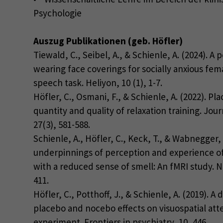
Psychologie
Auszug Publikationen (geb. Höfler)
Tiewald, C., Seibel, A., & Schienle, A. (2024). A p
wearing face coverings for socially anxious fem
speech task. Heliyon, 10 (1), 1-7.
Höfler, C., Osmani, F., & Schienle, A. (2022). Pl
quantity and quality of relaxation training. Jou
27(3), 581-588.
Schienle, A., Höfler, C., Keck, T., & Wabnegger, 
underpinnings of perception and experience of 
with a reduced sense of smell: An fMRI study. 
411.
Höfler, C., Potthoff, J., & Schienle, A. (2019). A
placebo and nocebo effects on visuospatial att
experiment. Frontiers in psychiatry, 10, 446.