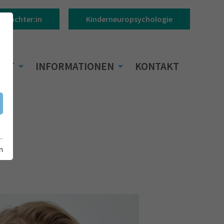
Gutachter:in
Kinderneuropsychologie
BOT
INFORMATIONEN
KONTAKT
n