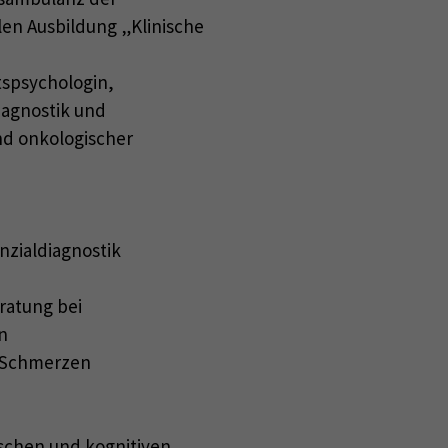
len Ausbildung „Klinische
tspsychologin,
iagnostik und
nd onkologischer
nzialdiagnostik
ratung bei
n
d Schmerzen
ischen und kognitiven