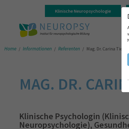
Klinische Neuropsychologie
Home
Informationen
Referenten
Mag. Dr. Carina Tiewa
MAG. DR. CARI
Klinische Psychologin (Klinis
Neuropsychologie), Gesundh