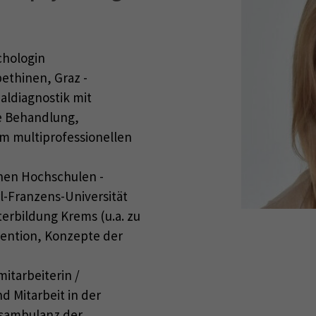
chologin
ethinen, Graz -
aldiagnostik mit
e Behandlung,
m multiprofessionellen
enen Hochschulen -
l-Franzens-Universität
terbildung Krems (u.a. zu
ention, Konzepte der
itarbeiterin /
nd Mitarbeit in der
gsambulanz der