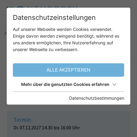
Datenschutzeinstellungen
Auf unserer Webseite werden Cookies verwendet.
Home
Unser Angebot
After-Work-Webinare
Einige davon werden zwingend benötigt, während es
uns andere ermöglichen, Ihre Nutzererfahrung auf
unserer Webseite zu verbessern.
NEUROPSYCHOLOGISCHE
DIAGNOSTIK KURZ & KNACKIG! –
ALLE AKZEPTIEREN
ZWEI SCREENINGVERFAHREN:
EXEKUTIVFUNKTIONEN UND
Mehr über die genutzten Cookies erfahren
APRAXIE SEF UND KAS
Datenschutzbestimmungen
Termin
Di. 07.12.2027 14.30 bis 16.00 Uhr