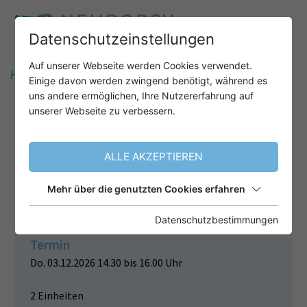
Datenschutzeinstellungen
Auf unserer Webseite werden Cookies verwendet.
Home
Unser Angebot
After-Work-Webinare
Einige davon werden zwingend benötigt, während es
uns andere ermöglichen, Ihre Nutzererfahrung auf
unserer Webseite zu verbessern.
NEUROPSYCHOLOGISCHE
DIAGNOSTIK KURZ & KNACKIG! –
ALLE AKZEPTIEREN
THE VISUAL OBJECT AND SPACE
PERCEPTION BATTERY VOSP
Mehr über die genutzten Cookies erfahren
Datenschutzbestimmungen
Termin
Do. 03.12.2026 14.30 bis 16.00 Uhr
2 Einheiten