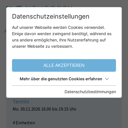
Datenschutzeinstellungen
Auf unserer Webseite werden Cookies verwendet.
Home
Unser Angebot
After-Work-Webinare
Einige davon werden zwingend benötigt, während es
uns andere ermöglichen, Ihre Nutzererfahrung auf
unserer Webseite zu verbessern.
KLINISCHE NEUROPSYCHOLOGIE
PSYCHISCHER ERKRANKUNGEN
ALLE AKZEPTIEREN
TEIL 8 VON 8
Mehr über die genutzten Cookies erfahren
AFFEKTIVE STÖRUNGEN
Datenschutzbestimmungen
Termin
Mo. 30.11.2026 16.00 bis 19.15 Uhr
4 Einheiten