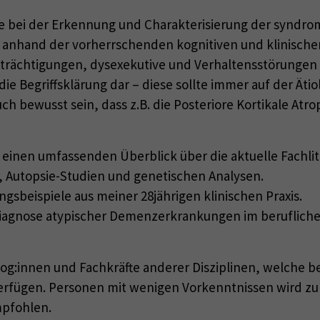
e bei der Erkennung und Charakterisierung der syndrom
olgt anhand der vorherrschenden kognitiven und klinisc
inträchtigungen, dysexekutive und Verhaltensstörunge
die Begriffsklärung dar – diese sollte immer auf der Ät
h bewusst sein, dass z.B. die Posteriore Kortikale Atr
 einen umfassenden Überblick über die aktuelle Fachli
, Autopsie-Studien und genetischen Analysen.
ngsbeispiele aus meiner 28jährigen klinischen Praxis.
Diagnose atypischer Demenzerkrankungen im beruflichen
olog:innen und Fachkräfte anderer Disziplinen, welche b
fügen. Personen mit wenigen Vorkenntnissen wird zum
pfohlen.