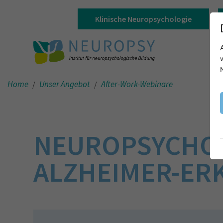
Klinische Neuropsychologie
Home
Unser Angebot
After-Work-Webinare
NEUROPSYCHOL
ALZHEIMER-E