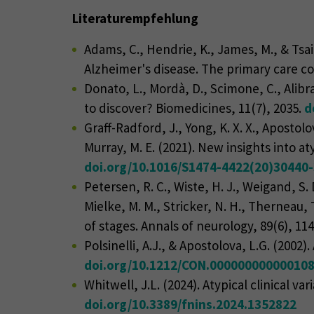
Literaturempfehlung
Adams, C., Hendrie, K., James, M., & Tsai
Alzheimer's disease. The primary care c
Donato, L., Mordà, D., Scimone, C., Alibr
to discover? Biomedicines, 11(7), 2035.
d
Graff-Radford, J., Yong, K. X. X., Apostolov
Murray, M. E. (2021). New insights into a
doi.org/10.1016/S1474-4422(20)30440
Petersen, R. C., Wiste, H. J., Weigand, S. 
Mielke, M. M., Stricker, N. H., Therneau, 
of stages. Annals of neurology, 89(6), 11
Polsinelli, A.J., & Apostolova, L.G. (200
doi.org/10.1212/CON.00000000000010
Whitwell, J.L. (2024). Atypical clinical va
doi.org/10.3389/fnins.2024.1352822