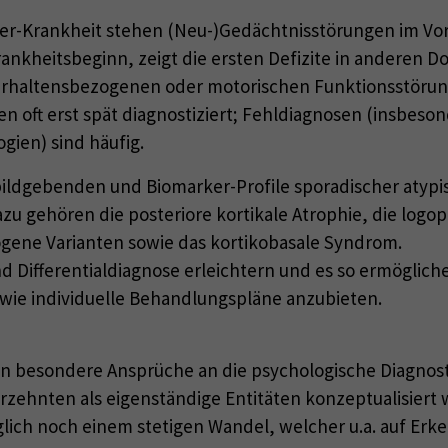
mer-Krankheit stehen (Neu-)Gedächtnisstörungen im Vord
rankheitsbeginn, zeigt die ersten Defizite in anderen 
 verhaltensbezogenen oder motorischen Funktionsstöru
 oft erst spät diagnostiziert; Fehldiagnosen (insbeson
gien) sind häufig.
 bildgebenden und Biomarker-Profile sporadischer atypi
azu gehören die posteriore kortikale Atrophie, die logo
gene Varianten sowie das kortikobasale Syndrom.
und Differentialdiagnose erleichtern und es so ermögli
ie individuelle Behandlungspläne anzubieten.
n besondere Ansprüche an die psychologische Diagnostik
rzehnten als eigenständige Entitäten konzeptualisiert 
glich noch einem stetigen Wandel, welcher u.a. auf Er