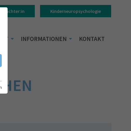
Gutachter:in
Kinderneuropsychologie
BOT
INFORMATIONEN
KONTAKT
CHEN
n