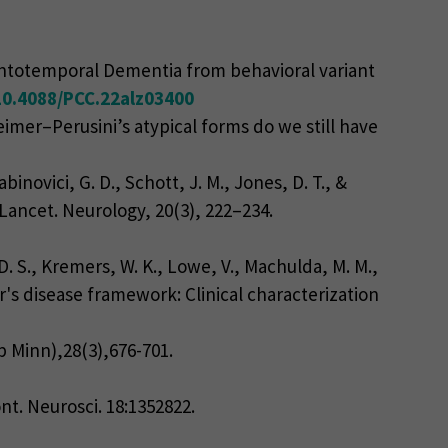
 Frontotemporal Dementia from behavioral variant
10.4088/PCC.22alz03400
heimer–Perusini’s atypical forms do we still have
binovici, G. D., Schott, J. M., Jones, D. T., &
 Lancet. Neurology, 20(3), 222–234.
 D. S., Kremers, W. K., Lowe, V., Machulda, M. M.,
mer's disease framework: Clinical characterization
p Minn),28(3),676-701.
ont. Neurosci. 18:1352822.