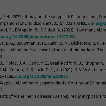
, P. H. (2023). It may not be so typical: Distinguishing
ompanion for CNS disorders, 25(5), 22alz03400.
doi.org/
andi, S., D’Angelo, R., & Sidoti, A. (2023). How many Alz
oi.org/10.3390/biomedicines11072035
a, L. G., Bouwman, F. H., Carrillo, M., Dickerson, B. C., Ra
typical Alzheimer's disease in the era of biomarkers. The
-3
D., Fields, J. A., Geda, Y. E., Graff-Radford, J., Knopman,
T. M., Vemuri, P., & Jack, C. R., Jr (2021). NIA-AA Alzhei
45–1156.
doi.org/10.1002/ana.26071
2). Atypical Alzheimer disease variants. Continuum(Minnea
82
riants of Alzheimer’s disease: Are they really atypical? Fr