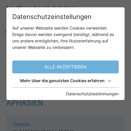
Datenschutzeinstellungen
Auf unserer Webseite werden Cookies verwendet.
Home
Unser Angebot
After-Work-Webinare
Einige davon werden zwingend benötigt, während es
uns andere ermöglichen, Ihre Nutzererfahrung auf
unserer Webseite zu verbessern.
DEMENZ UND
SPRACHSTÖRUNGEN UNTER
ALLE AKZEPTIEREN
BESONDERER
BERÜCKSICHTIGUNG VON
Mehr über die genutzten Cookies erfahren
PRIMÄR PROGRESSIVEN
Datenschutzbestimmungen
APHASIEN
Termin