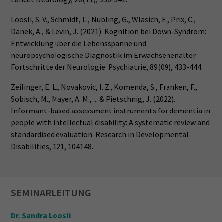
Loosli, S. V., Schmidt, L., Nübling, G., Wlasich, E., Prix, C.,
Danek, A., & Levin, J. (2021). Kognition bei Down-Syndrom:
Entwicklung über die Lebensspanne und
neuropsychologische Diagnostik im Erwachsenenalter.
Fortschritte der Neurologie· Psychiatrie, 89(09), 433-444.
Zeilinger, E. L., Novakovic, I. Z., Komenda, S., Franken, F.,
Sobisch, M., Mayer, A. M., ... & Pietschnig, J. (2022).
Informant-based assessment instruments for dementia in
people with intellectual disability: A systematic review and
standardised evaluation. Research in Developmental
Disabilities, 121, 104148.
SEMINARLEITUNG
Dr. Sandra Loosli