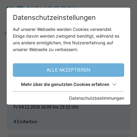
Datenschutzeinstellungen
Auf unserer Webseite werden Cookies verwendet.
Home
Unser Angebot
After-Work-Webinare
Einige davon werden zwingend benötigt, während es
uns andere ermöglichen, Ihre Nutzererfahrung auf
unserer Webseite zu verbessern.
DEMENZDIAGNOSTIK BEI
MENSCHEN MIT DOWN
ALLE AKZEPTIEREN
SYNDROM
Mehr über die genutzten Cookies erfahren
Termin
Datenschutzbestimmungen
Fr 04.12.2026 16.00 bis 19.15 Uhr
4 Einheiten