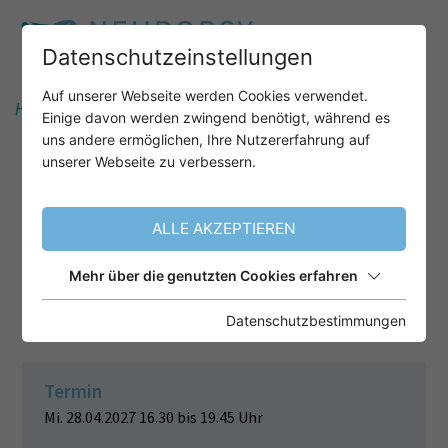
Datenschutzeinstellungen
Auf unserer Webseite werden Cookies verwendet.
Home
Unser Angebot
After-Work-Webinare
Einige davon werden zwingend benötigt, während es
uns andere ermöglichen, Ihre Nutzererfahrung auf
unserer Webseite zu verbessern.
ACHTSAMKEITSBASIERTE
INTERVENTIONEN IN
ALLE AKZEPTIEREN
KLINISCHER PSYCHOLOGIE UND
NEUROPSYCHOLOGIE- EINE
Mehr über die genutzten Cookies erfahren
EINFÜHRUNG
Datenschutzbestimmungen
Termin
Mi. 28.04.2027 16.30 bis 19.45 Uhr