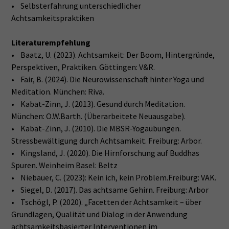
• Selbsterfahrung unterschiedlicher
Achtsamkeitspraktiken
Literaturempfehlung
• Baatz, U. (2023). Achtsamkeit: Der Boom, Hintergründe,
Perspektiven, Praktiken. Göttingen: V&R.
• Fair, B. (2024). Die Neurowissenschaft hinter Yoga und
Meditation. München: Riva.
• Kabat-Zinn, J. (2013). Gesund durch Meditation.
München: O.W.Barth. (Überarbeitete Neuausgabe).
• Kabat-Zinn, J. (2010). Die MBSR-Yogaübungen.
Stressbewältigung durch Achtsamkeit. Freiburg: Arbor.
• Kingsland, J. (2020). Die Hirnforschung auf Buddhas
Spuren. Weinheim Basel: Beltz
• Niebauer, C. (2023): Kein ich, kein Problem.Freiburg: VAK.
• Siegel, D. (2017). Das achtsame Gehirn. Freiburg: Arbor
• Tschögl, P. (2020). „Facetten der Achtsamkeit – über
Grundlagen, Qualität und Dialog in der Anwendung
achtsamkeitsbasierter Interventionen im