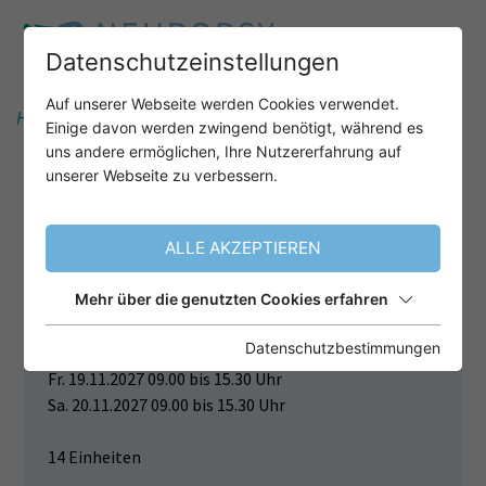
Datenschutzeinstellungen
Auf unserer Webseite werden Cookies verwendet.
Home
Unser Angebot
Einige davon werden zwingend benötigt, während es
uns andere ermöglichen, Ihre Nutzererfahrung auf
unserer Webseite zu verbessern.
UMGANG MIT KRISEN UND
SUIZIDALITÄT IN DER
ALLE AKZEPTIEREN
NEUROPSYCHOLOGIE
Mehr über die genutzten Cookies erfahren
Termin
Datenschutzbestimmungen
Fr. 19.11.2027 09.00 bis 15.30 Uhr
Sa. 20.11.2027 09.00 bis 15.30 Uhr
14 Einheiten