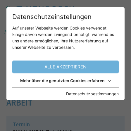
Datenschutzeinstellungen
Auf unserer Webseite werden Cookies verwendet.
Home
Unser Angebot
Einige davon werden zwingend benötigt, während es
uns andere ermöglichen, Ihre Nutzererfahrung auf
unserer Webseite zu verbessern.
PRAXISSEMINAR ACT:
AKZEPTANZ- UND COMMITMENT-
ALLE AKZEPTIEREN
THERAPIE FÜR DIE KLINISCH-
PSYCHOLOGISCHE UND
Mehr über die genutzten Cookies erfahren
NEUROPSYCHOLOGISCHE
Datenschutzbestimmungen
ARBEIT
Termin