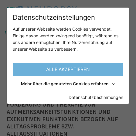
Datenschutzeinstellungen
Auf unserer Webseite werden Cookies verwendet.
Home
Unser Angebot
After-Work-Webinare
Einige davon werden zwingend benötigt, während es
uns andere ermöglichen, Ihre Nutzererfahrung auf
unserer Webseite zu verbessern.
AUFMERKSAMKEITSPROZESSE
UND EXEKUTIVE FUNKTIONEN
ALLE AKZEPTIEREN
BEI KINDERN UND
JUGENDLICHEN
Mehr über die genutzten Cookies erfahren
GRUNDLAGEN UND DIAGNOSTIK. BERATUNG,
Datenschutzbestimmungen
FÖRDERUNG UND THERAPIE VON
AUFMERKSAMKEITSFUNKTIONEN UND
EXEKUTIVEN FUNKTIONEN BEZOGEN AUF
ALLTAGSPROBLEME BZW.
ALLTAGSSITUATIONEN