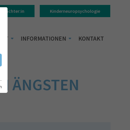
Gutachter:in
Kinderneuropsychologie
BOT
INFORMATIONEN
KONTAKT
EI ÄNGSTEN
n