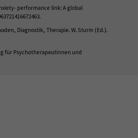
 anxiety- performance link: A global
0963721416672463.
oden, Diagnostik, Therapie. W. Sturm (Ed.).
ung für Psychotherapeutinnen und