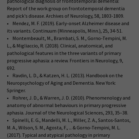
pathological diagnosis of frontotemporal dementia:
Report of the work group on frontotemporal dementia
and pick's disease. Archives of Neurology, 58, 1803-1809.
• Mendez, M. F. (2019). Early-onset Alzheimer disease and
its variants. Continuum (Minneapolis, Minn.), 25, 34-51.
• Montembeault, M., Brambati, S. M., Gorno-Tempini, M.
L., & Migliaccio, R. (2018). Clinical, anatomical, and
pathological features in the three variants of primary
progressive aphasia: a review. Frontiers in Neurology, 9,
692.
• Ravdin, L. D., & Katzen, H. L. (2013). Handbook on the
Neuropsychology of Aging and Dementia. New York:
Springer.
• Rohrer, J. D., & Warren, J. D. (2010). Phenomenology and
anatomy of abnormal behaviours in primary progressive
aphasia. Journal of the Neurological Sciences, 293, 35–38.
• Spinelli, E. G., Mandelli, M. L., Miller, Z. A., Santos‐Santos,
M. A., Wilson, S. M., Agosta, F., ... & Gorno‐Tempini, M. L.
(2017). Typical and atypical pathology in primary