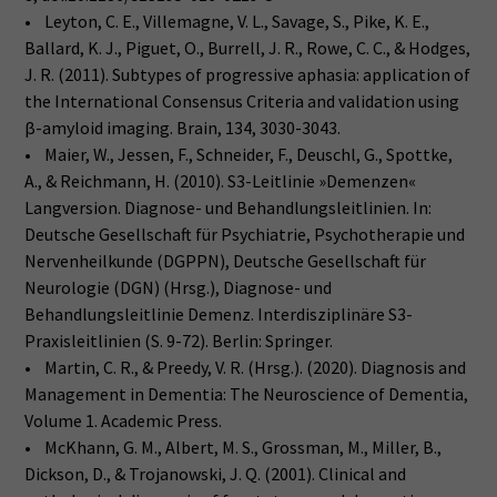
• Leyton, C. E., Villemagne, V. L., Savage, S., Pike, K. E.,
Ballard, K. J., Piguet, O., Burrell, J. R., Rowe, C. C., & Hodges,
J. R. (2011). Subtypes of progressive aphasia: application of
the International Consensus Criteria and validation using
β-amyloid imaging. Brain, 134, 3030-3043.
• Maier, W., Jessen, F., Schneider, F., Deuschl, G., Spottke,
A., & Reichmann, H. (2010). S3-Leitlinie »Demenzen«
Langversion. Diagnose- und Behandlungsleitlinien. In:
Deutsche Gesellschaft für Psychiatrie, Psychotherapie und
Nervenheilkunde (DGPPN), Deutsche Gesellschaft für
Neurologie (DGN) (Hrsg.), Diagnose- und
Behandlungsleitlinie Demenz. Interdisziplinäre S3-
Praxisleitlinien (S. 9-72). Berlin: Springer.
• Martin, C. R., & Preedy, V. R. (Hrsg.). (2020). Diagnosis and
Management in Dementia: The Neuroscience of Dementia,
Volume 1. Academic Press.
• McKhann, G. M., Albert, M. S., Grossman, M., Miller, B.,
Dickson, D., & Trojanowski, J. Q. (2001). Clinical and