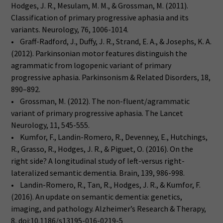
Hodges, J. R., Mesulam, M. M., & Grossman, M. (2011).
Classification of primary progressive aphasia and its
variants. Neurology, 76, 1006-1014.
• Graff-Radford, J., Duffy, J. R., Strand, E. A., & Josephs, K. A.
(2012). Parkinsonian motor features distinguish the
agrammatic from logopenic variant of primary
progressive aphasia. Parkinsonism & Related Disorders, 18,
890–892.
• Grossman, M. (2012). The non-fluent/agrammatic
variant of primary progressive aphasia. The Lancet
Neurology, 11, 545-555.
• Kumfor, F., Landin-Romero, R., Devenney, E., Hutchings,
R., Grasso, R., Hodges, J. R., & Piguet, O. (2016). On the
right side? A longitudinal study of left-versus right-
lateralized semantic dementia. Brain, 139, 986-998.
• Landin-Romero, R., Tan, R., Hodges, J. R., & Kumfor, F.
(2016). An update on semantic dementia: genetics,
imaging, and pathology. Alzheimer’s Research & Therapy,
8, doi:10.1186/s13195-016-0219-5