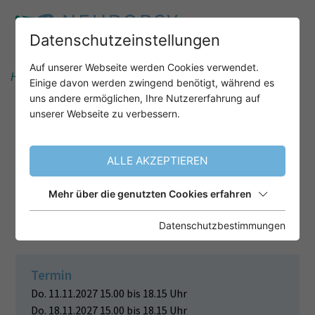
Datenschutzeinstellungen
Auf unserer Webseite werden Cookies verwendet.
Home
Unser Angebot
Einige davon werden zwingend benötigt, während es
uns andere ermöglichen, Ihre Nutzererfahrung auf
unserer Webseite zu verbessern.
FRONTOTEMPORALE DEMENZ:
SUBTYPEN (BEHAVIORALE
ALLE AKZEPTIEREN
VARIANTE UND PRIMÄR
PROGRESSIVE APHASIEN),
Mehr über die genutzten Cookies erfahren
GRUNDLAGEN UND DIAGNOSTIK
Datenschutzbestimmungen
Termin
Do. 11.11.2027 15.00 bis 18.15 Uhr
Do. 18.11.2027 15.00 bis 18.15 Uhr