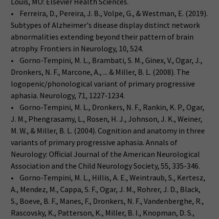
Louis, MO: Elsevier Health Sciences.
• Ferreira, D., Pereira, J. B., Volpe, G., & Westman, E. (2019).
Subtypes of Alzheimer's disease display distinct network
abnormalities extending beyond their pattern of brain
atrophy. Frontiers in Neurology, 10, 524.
• Gorno-Tempini, M. L., Brambati, S. M., Ginex, V., Ogar, J.,
Dronkers, N. F., Marcone, A., ... & Miller, B. L. (2008). The
logopenic/phonological variant of primary progressive
aphasia. Neurology, 71, 1227-1234.
• Gorno‐Tempini, M. L., Dronkers, N. F., Rankin, K. P., Ogar,
J. M., Phengrasamy, L., Rosen, H. J., Johnson, J. K., Weiner,
M. W., & Miller, B. L. (2004). Cognition and anatomy in three
variants of primary progressive aphasia. Annals of
Neurology: Official Journal of the American Neurological
Association and the Child Neurology Society, 55, 335-346.
• Gorno-Tempini, M. L., Hillis, A. E., Weintraub, S., Kertesz,
A., Mendez, M., Cappa, S. F., Ogar, J. M., Rohrer, J. D., Black,
S., Boeve, B. F., Manes, F., Dronkers, N. F., Vandenberghe, R.,
Rascovsky, K., Patterson, K., Miller, B. I., Knopman, D. S.,