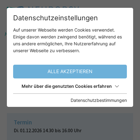
Datenschutzeinstellungen
Auf unserer Webseite werden Cookies verwendet.
Home
Unser Angebot
After-Work-Webinare
Einige davon werden zwingend benötigt, während es
uns andere ermöglichen, Ihre Nutzererfahrung auf
unserer Webseite zu verbessern.
NEUROPSYCHOLOGISCHE
DIAGNOSTIK KURZ & KNACKIG! –
ALLE AKZEPTIEREN
DIE CERAD-PLUS-
NEUROPSYCHOLOGISCHE
Mehr über die genutzten Cookies erfahren
TESTBATTERIE
Datenschutzbestimmungen
Termin
Di. 01.12.2026 14.30 bis 16.00 Uhr