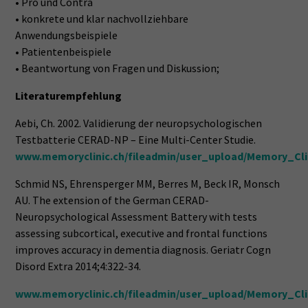
• Pro und Contra
• konkrete und klar nachvollziehbare
Anwendungsbeispiele
• Patientenbeispiele
• Beantwortung von Fragen und Diskussion;
Literaturempfehlung
Aebi, Ch. 2002. Validierung der neuropsychologischen
Testbatterie CERAD-NP – Eine Multi-Center Studie.
www.memoryclinic.ch/fileadmin/user_upload/Memory_Clini
Schmid NS, Ehrensperger MM, Berres M, Beck IR, Monsch
AU. The extension of the German CERAD-
Neuropsychological Assessment Battery with tests
assessing subcortical, executive and frontal functions
improves accuracy in dementia diagnosis. Geriatr Cogn
Disord Extra 2014;4:322-34.
www.memoryclinic.ch/fileadmin/user_upload/Memory_Clin