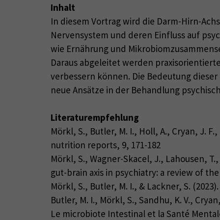
Inhalt
In diesem Vortrag wird die Darm-Hirn-Achs
Nervensystem und deren Einfluss auf psyc
wie Ernährung und Mikrobiomzusammensetz
Daraus abgeleitet werden praxisorientier
verbessern können. Die Bedeutung dieser E
neue Ansätze in der Behandlung psychisc
Literaturempfehlung
Mörkl, S., Butler, M. I., Holl, A., Cryan, J. 
nutrition reports, 9, 171-182
Mörkl, S., Wagner-Skacel, J., Lahousen, T., L
gut-brain axis in psychiatry: a review of th
Mörkl, S., Butler, M. I., & Lackner, S. (20
Butler, M. I., Mörkl, S., Sandhu, K. V., Cry
Le microbiote Intestinal et la Santé Mental