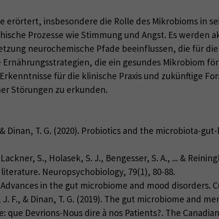
e erörtert, insbesondere die Rolle des Mikrobioms in se
hische Prozesse wie Stimmung und Angst. Es werden akt
ung neurochemische Pfade beeinflussen, die für die 
te Ernährungsstrategien, die ein gesundes Mikrobiom fö
rkenntnisse für die klinische Praxis und zukünftige F
her Störungen zu erkunden.
F., & Dinan, T. G. (2020). Probiotics and the microbiota-gut
ackner, S., Holasek, S. J., Bengesser, S. A., ... & Reinin
e literature. Neuropsychobiology, 79(1), 80-88.
23). Advances in the gut microbiome and mood disorders. Cu
an, J. F., & Dinan, T. G. (2019). The gut microbiome and m
e: que Devrions-Nous dire à nos Patients?. The Canadian 