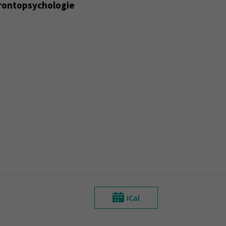
rontopsychologie
)
iCal