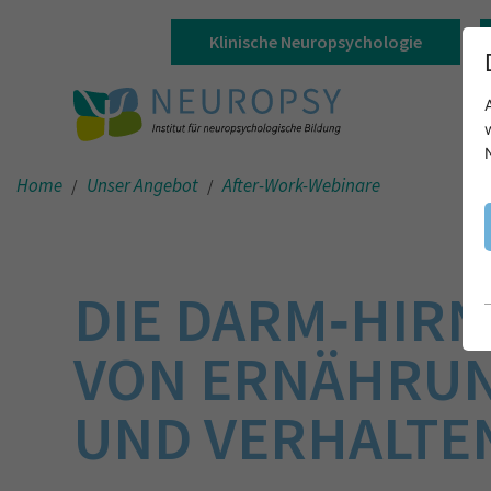
Klinische Neuropsychologie
Home
Unser Angebot
After-Work-Webinare
DIE DARM‐HIRN
VON ERNÄHRUN
UND VERHALTE